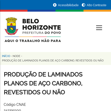
Pular
Portal
Acessibilidade
Alto Contraste
para
da
o
conteúdo
Prefeitura
O
principal
de
Belo
Horizonte
INÍCIO
-
NODE
-
Trilha
PRODUÇÃO DE LAMINADOS PLANOS DE AÇO CARBONO, REVESTIDOS OU NÃO
de
PRODUÇÃO DE LAMINADOS
navegação
PLANOS DE AÇO CARBONO,
REVESTIDOS OU NÃO
Código CNAE
242290100