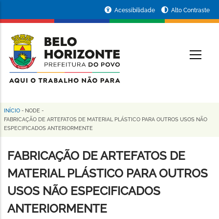
Pular
Portal
Acessibilidade
Alto Contraste
para
da
o
conteúdo
Prefeitura
O
principal
de
Belo
Horizonte
INÍCIO
-
NODE
-
Trilha
FABRICAÇÃO DE ARTEFATOS DE MATERIAL PLÁSTICO PARA OUTROS USOS NÃO
ESPECIFICADOS ANTERIORMENTE
de
navegação
FABRICAÇÃO DE ARTEFATOS DE
MATERIAL PLÁSTICO PARA OUTROS
USOS NÃO ESPECIFICADOS
ANTERIORMENTE