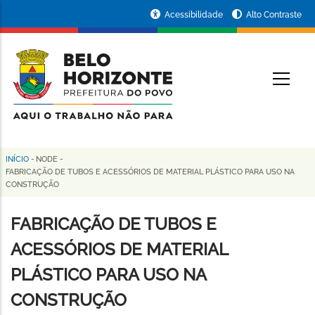
Pular
Portal
Acessibilidade
Alto Contraste
para
da
o
conteúdo
Prefeitura
O
principal
de
Belo
Horizonte
INÍCIO
-
NODE
-
Trilha
FABRICAÇÃO DE TUBOS E ACESSÓRIOS DE MATERIAL PLÁSTICO PARA USO NA
CONSTRUÇÃO
de
navegação
FABRICAÇÃO DE TUBOS E
ACESSÓRIOS DE MATERIAL
PLÁSTICO PARA USO NA
CONSTRUÇÃO