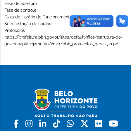
Fase de abertura
Fase de controle
Faixa de Horário de Funcionamento (Long)
Sem restrição de horário
Protocolos
https://prefeitura.pbh.gov.br/sites/default/files/estrutura-de-
governo/planejamento/2020/pbh_protocolos_gerais_21.pdf
Facebook
Instagram
Linkedin
Tiktok
Whatsapp
X
Flickr
Yo