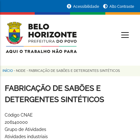
Pular
Portal
Acessibilidade
Alto Contraste
para
da
o
conteúdo
Prefeitura
O
principal
de
Belo
Horizonte
INÍCIO
-
NODE
-
FABRICAÇÃO DE SABÕES E DETERGENTES SINTÉTICOS
Trilha
de
FABRICAÇÃO DE SABÕES E
navegação
DETERGENTES SINTÉTICOS
Código CNAE
206140000
Grupo de Atividades
Atividades industriais