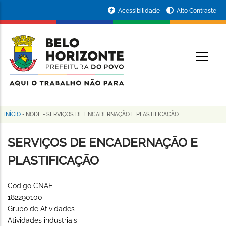
Pular
Portal
Acessibilidade
Alto Contraste
para
da
o
conteúdo
Prefeitura
O
principal
de
Belo
Horizonte
INÍCIO
-
NODE
-
SERVIÇOS DE ENCADERNAÇÃO E PLASTIFICAÇÃO
Trilha
de
SERVIÇOS DE ENCADERNAÇÃO E
navegação
PLASTIFICAÇÃO
Código CNAE
182290100
Grupo de Atividades
Atividades industriais