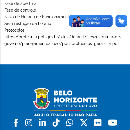
Fase de abertura
Fase de controle
Faixa de Horário de Funcionamento (Long)
Sem restrição de horário
Protocolos
https://prefeitura.pbh.gov.br/sites/default/files/estrutura-de-
governo/planejamento/2020/pbh_protocolos_gerais_21.pdf
Facebook
Instagram
Linkedin
Tiktok
Whatsapp
X
Flickr
Yo