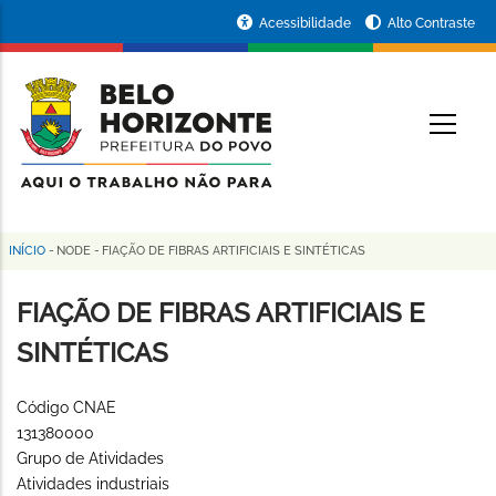
Pular
Portal
Acessibilidade
Alto Contraste
para
da
o
conteúdo
Prefeitura
O
principal
de
Belo
Horizonte
INÍCIO
-
NODE
-
FIAÇÃO DE FIBRAS ARTIFICIAIS E SINTÉTICAS
Trilha
de
FIAÇÃO DE FIBRAS ARTIFICIAIS E
navegação
SINTÉTICAS
Código CNAE
131380000
Grupo de Atividades
Atividades industriais