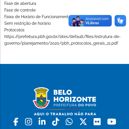
Fase de abertura
Fase de controle
Faixa de Horário de Funcionamento (Long)
Sem restrição de horário
Protocolos
https://prefeitura.pbh.gov.br/sites/default/files/estrutura-de-
governo/planejamento/2020/pbh_protocolos_gerais_21.pdf
Facebook
Instagram
Linkedin
Tiktok
Whatsapp
X
Flickr
Yo