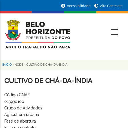
Pular
Portal
Acessibilidade
Alto Contraste
para
da
o
conteúdo
Prefeitura
O
principal
de
Belo
Horizonte
INÍCIO
-
NODE
-
CULTIVO DE CHÁ-DA-ÍNDIA
Trilha
de
CULTIVO DE CHÁ-DA-ÍNDIA
navegação
Código CNAE
013930100
Grupo de Atividades
Agricultura urbana
Fase de abertura
Fase de controle