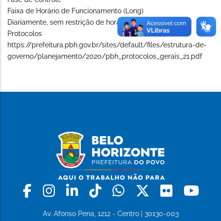
Faixa de Horário de Funcionamento (Long)
Diariamente, sem restrição de horário
Protocolos
https://prefeitura.pbh.gov.br/sites/default/files/estrutura-de-
governo/planejamento/2020/pbh_protocolos_gerais_21.pdf
Facebook
Instagram
Linkedin
Tiktok
Whatsapp
X
Flickr
Yo
Av. Afonso Pena, 1212 - Centro | 30130-003