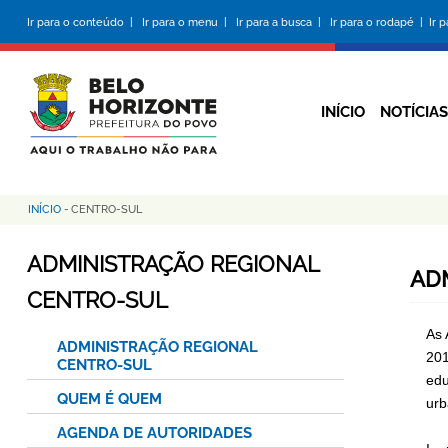
Pular
Ir para o conteúdo |
Ir para o menu |
Ir para a busca |
Ir para o rodapé |
Ir 
para
o
conteúdo
principal
INÍCIO
NOTÍCIAS
INÍCIO
-
CENTRO-SUL
Trilha
de
ADMINISTRAÇÃO REGIONAL
AD
navegação
CENTRO-SUL
As 
ADMINISTRAÇÃO REGIONAL
201
CENTRO-SUL
edu
QUEM É QUEM
urb
AGENDA DE AUTORIDADES