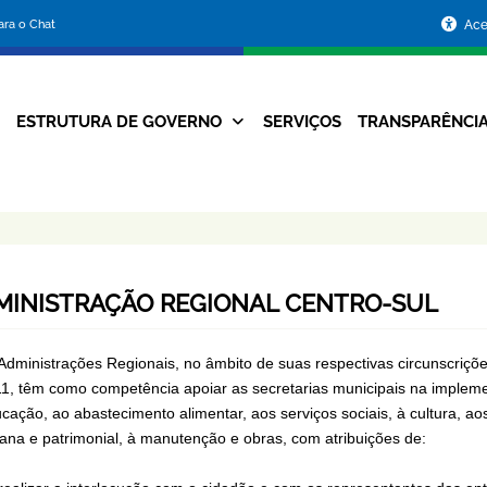
Portal
para o Chat
Ace
da
Prefeitura
ESTRUTURA DE GOVERNO
SERVIÇOS
TRANSPARÊNCI
Navegação
de
Principal
Belo
Horizonte
MINISTRAÇÃO REGIONAL CENTRO-SUL
Administrações Regionais, no âmbito de suas respectivas circunscriçõe
1, têm como competência apoiar as secretarias municipais na implement
cação, ao abastecimento alimentar, aos serviços sociais, à cultura, ao
ana e patrimonial, à manutenção e obras, com atribuições de: