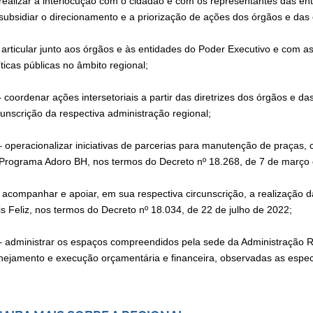
 realizar a interlocução com o cidadão e com os representantes das ent
subsidiar o direcionamento e a priorização de ações dos órgãos e das
– articular junto aos órgãos e às entidades do Poder Executivo e com
íticas públicas no âmbito regional;
 – coordenar ações intersetoriais a partir das diretrizes dos órgãos e d
cunscrição da respectiva administração regional;
– operacionalizar iniciativas de parcerias para manutenção de praças, 
Programa Adoro BH, nos termos do Decreto nº 18.268, de 7 de março
 acompanhar e apoiar, em sua respectiva circunscrição, a realização 
s Feliz, nos termos do Decreto nº 18.034, de 22 de julho de 2022;
– administrar os espaços compreendidos pela sede da Administração Re
nejamento e execução orçamentária e financeira, observadas as espec