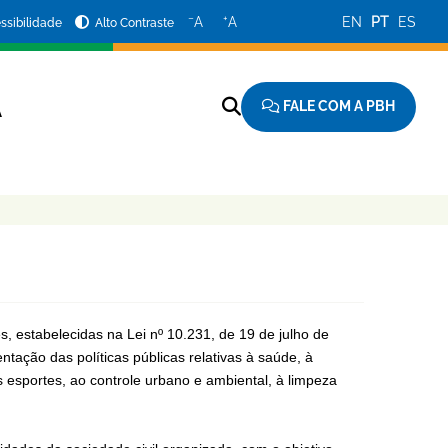
−
+
A
A
EN
PT
ES
ssibilidade
Alto Contraste
FALE COM A PBH
A
s, estabelecidas na Lei nº 10.231, de 19 de julho de
ação das políticas públicas relativas à saúde, à
s esportes, ao controle urbano e ambiental, à limpeza