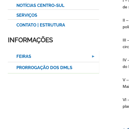
I –
NOTÍCIAS CENTRO-SUL
de 
SERVIÇOS
II 
CONTATO | ESTRUTURA
pol
INFORMAÇÕES
III
cir
FEIRAS
IV 
do 
PRORROGAÇÃO DOS DMLS
V –
Mai
VI 
pla