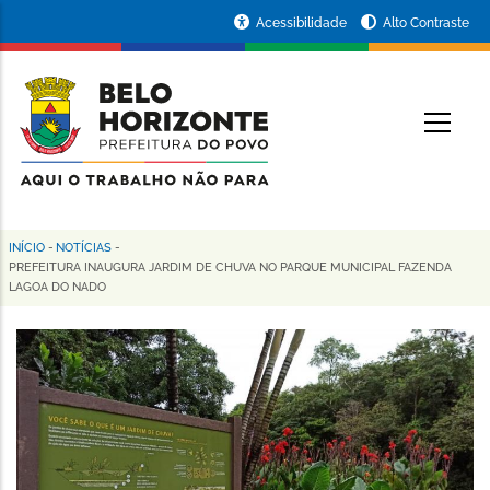
Pular
Portal
Acessibilidade
Alto Contraste
para
da
o
conteúdo
Prefeitura
O
principal
de
Belo
Horizonte
INÍCIO
-
NOTÍCIAS
-
Trilha
PREFEITURA INAUGURA JARDIM DE CHUVA NO PARQUE MUNICIPAL FAZENDA
LAGOA DO NADO
de
navegação