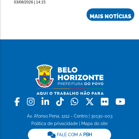
03/08/2026 | 14:15
MAIS NOTÍCIAS
Facebook
Instagram
Linkedin
Tiktok
Whatsapp
X
Flickr
Yo
Av. Afonso Pena, 1212 - Centro | 30130-003
Política de privacidade
|
Mapa do site
FALE COM A
PBH