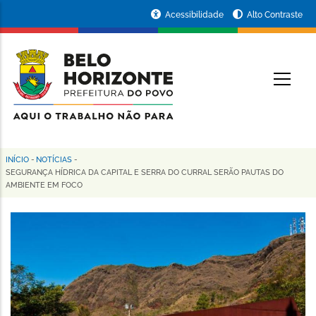
Pular
Portal
Acessibilidade
Alto Contraste
para
da
o
conteúdo
Prefeitura
O
principal
de
Belo
Horizonte
INÍCIO
-
NOTÍCIAS
-
Trilha
SEGURANÇA HÍDRICA DA CAPITAL E SERRA DO CURRAL SERÃO PAUTAS DO
AMBIENTE EM FOCO
de
navegação