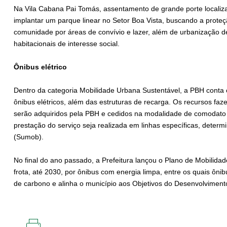
Na Vila Cabana Pai Tomás, assentamento de grande porte localiza
implantar um parque linear no Setor Boa Vista, buscando a prot
comunidade por áreas de convívio e lazer, além de urbanização d
habitacionais de interesse social.
Ônibus elétrico
Dentro da categoria Mobilidade Urbana Sustentável, a PBH cont
ônibus elétricos, além das estruturas de recarga. Os recursos fa
serão adquiridos pela PBH e cedidos na modalidade de comodato
prestação do serviço seja realizada em linhas específicas, deter
(Sumob).
No final do ano passado, a Prefeitura lançou o Plano de Mobilida
frota, até 2030, por ônibus com energia limpa, entre os quais ôni
de carbono e alinha o município aos Objetivos do Desenvolvimen