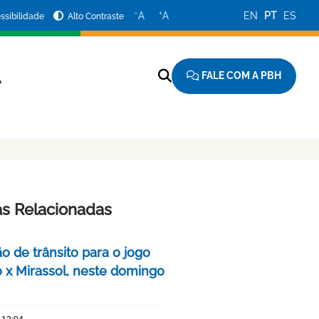
−
+
A
A
EN
PT
ES
ssibilidade
Alto Contraste
FALE COM A PBH
A
as Relacionadas
o de trânsito para o jogo
o x Mirassol, neste domingo