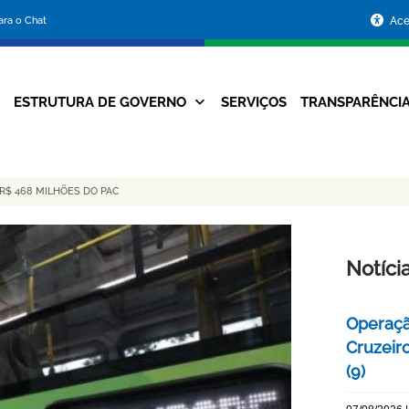
Portal
para o Chat
Ace
da
Prefeitura
ESTRUTURA DE GOVERNO
SERVIÇOS
TRANSPARÊNCI
Navegação
de
Principal
Belo
 R$ 468 MILHÕES DO PAC
Horizonte
Notíci
Operaçã
Cruzeir
(9)