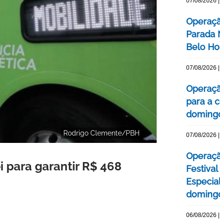
07/08/2026 |
Operaçã
Parada
Belo Ho
07/08/2026 |
Operaçã
para a c
domingo
Rodrigo Clemente/PBH
07/08/2026 |
Operaçã
i para garantir R$ 468
Festival
Especial
domingo
06/08/2026 |