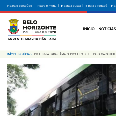
Pular
Ir para o conteúdo |
Ir para o menu |
Ir para a busca |
Ir para o rodapé |
Ir 
para
o
conteúdo
principal
INÍCIO
NOTÍCIAS
INÍCIO
-
NOTÍCIAS
-
PBH ENVIA PARA CÂMARA PROJETO DE LEI PARA GARANTIR
Trilha
de
navegação