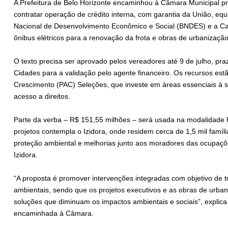
A Prefeitura de Belo Horizonte encaminhou à Câmara Municipal pr
contratar operação de crédito interna, com garantia da União, eq
Nacional de Desenvolvimento Econômico e Social (BNDES) e a Ca
ônibus elétricos para a renovação da frota e obras de urbanização 
O texto precisa ser aprovado pelos vereadores até 9 de julho, praz
Cidades para a validação pelo agente financeiro. Os recursos es
Crescimento (PAC) Seleções, que investe em áreas essenciais à s
acesso a direitos.
Parte da verba – R$ 151,55 milhões – será usada na modalidade 
projetos contempla o Izidora, onde residem cerca de 1,5 mil famí
proteção ambiental e melhorias junto aos moradores das ocupaç
Izidora.
“A proposta é promover intervenções integradas com objetivo de 
ambientais, sendo que os projetos executivos e as obras de urba
soluções que diminuam os impactos ambientais e sociais”, expl
encaminhada à Câmara.