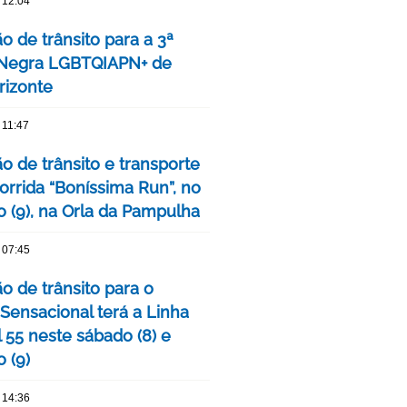
 12:04
o de trânsito para a 3ª
 Negra LGBTQIAPN+ de
rizonte
 11:47
o de trânsito e transporte
orrida “Boníssima Run”, no
 (9), na Orla da Pampulha
 07:45
o de trânsito para o
 Sensacional terá a Linha
 55 neste sábado (8) e
 (9)
 14:36