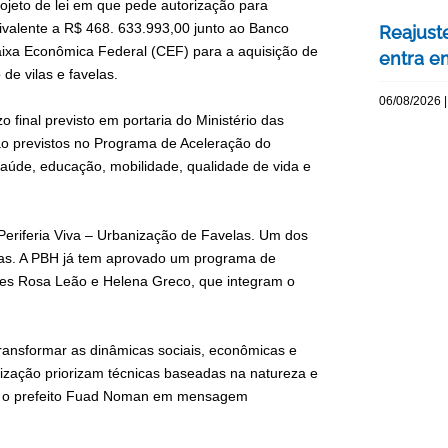
ojeto de lei em que pede autorização para
uivalente a R$ 468. 633.993,00 junto ao Banco
Reajuste
ixa Econômica Federal (CEF) para a aquisição de
entra e
de vilas e favelas.
06/08/2026 |
o final previsto em portaria do Ministério das
tão previstos no Programa de Aceleração do
aúde, educação, mobilidade, qualidade de vida e
Periferia Viva – Urbanização de Favelas. Um dos
lias. A PBH já tem aprovado um programa de
ões Rosa Leão e Helena Greco, que integram o
transformar as dinâmicas sociais, econômicas e
nização priorizam técnicas baseadas na natureza e
ica o prefeito Fuad Noman em mensagem