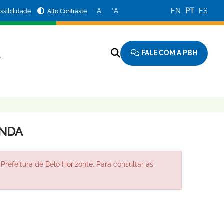
−
+
A
A
EN
PT
ES
ssibilidade
Alto Contraste
FALE COM A PBH
A
ENDA
Prefeitura de Belo Horizonte. Para consultar as