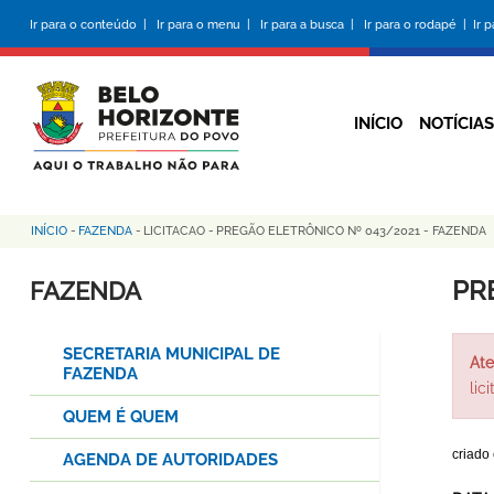
Pular
Ir para o conteúdo |
Ir para o menu |
Ir para a busca |
Ir para o rodapé |
Ir 
para
o
conteúdo
principal
INÍCIO
NOTÍCIAS
INÍCIO
-
FAZENDA
-
LICITACAO
-
PREGÃO ELETRÔNICO Nº 043/2021 - FAZENDA
Trilha
de
PR
FAZENDA
navegação
SECRETARIA MUNICIPAL DE
Ate
FAZENDA
lic
QUEM É QUEM
criado
AGENDA DE AUTORIDADES