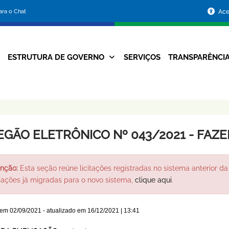
Portal
para o Chat
Ace
da
Prefeitura
ESTRUTURA DE GOVERNO
SERVIÇOS
TRANSPARÊNCI
Navegação
de
Principal
Belo
Horizonte
EGÃO ELETRÔNICO Nº 043/2021 - FAZ
nção:
Esta seção reúne licitações registradas no sistema anterior da 
itações já migradas para o novo sistema,
clique aqui
.
 em
02/09/2021
- atualizado em
16/12/2021 | 13:41