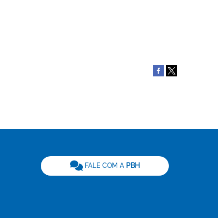
be
FALE COM A
PBH