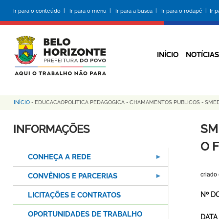
Pular
Ir para o conteúdo |
Ir para o menu |
Ir para a busca |
Ir para o rodapé |
Ir 
para
o
conteúdo
principal
INÍCIO
NOTÍCIAS
INÍCIO
-
EDUCACAOPOLITICA PEDAGOGICA
-
CHAMAMENTOS PUBLICOS
-
SMED
Trilha
de
SM
INFORMAÇÕES
navegação
O 
CONHEÇA A REDE
criado
CONVÊNIOS E PARCERIAS
LICITAÇÕES E CONTRATOS
Nº D
OPORTUNIDADES DE TRABALHO
DATA