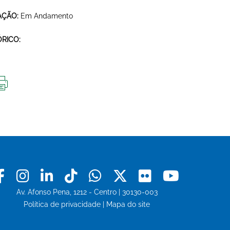
AÇÃO:
Em Andamento
ÓRICO:
IMPRIMIR
ESTA
PÁGINA
Facebook
Instagram
Linkedin
Tiktok
Whatsapp
X
Flickr
Youtu
Av. Afonso Pena, 1212 - Centro | 30130-003
Política de privacidade
|
Mapa do site