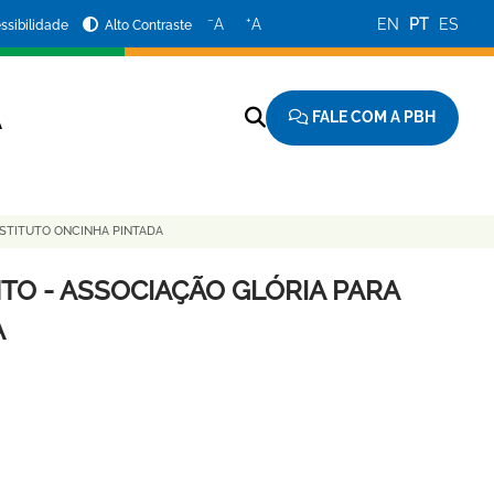
−
+
A
A
EN
PT
ES
ssibilidade
Alto Contraste
FALE COM A PBH
A
STITUTO ONCINHA PINTADA
O - ASSOCIAÇÃO GLÓRIA PARA
A