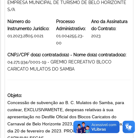
EMPRESA MUNICIPAL DE TURISMO DE BELO HORIZONTE
S/A
Número do
Processo
Ano da Assinatura
Instrumento Jurídico:
Administrativo:
do Contrato:
01.2023.2805.0021
01.004255.23-
2023
00
CNPJ/CPF do(a) contratado(a) - Nome do(a) contratado(a):
04.271.934/0001-19 - GREMIO RECREATIVO BLOCO
CARICATO MULATOS DO SAMBA
Objeto:
Concessão de subvenção ao B. C. Mulatos do Samba, para
custear, EXCLUSIVAMENTE, despesas relativas à sua
apresentação no Desfile Oficial dos Blocos Caricatos do
Carnaval de Belo Horizonte 2023, na Avenida Afonso Pena, no
dia 20 de fevereiro de 2023. PROMOÇÃO DE FESTAS
CARNAVALESCAS