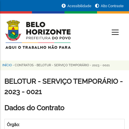
Pular
Portal
Acessibilidade
Alto Contraste
para
da
o
conteúdo
Prefeitura
O
principal
de
Belo
Horizonte
INÍCIO
-
CONTRATOS
-
BELOTUR - SERVIÇO TEMPORÁRIO - 2023 - 0021
Trilha
de
BELOTUR - SERVIÇO TEMPORÁRIO -
navegação
2023 - 0021
Dados do Contrato
Órgão: