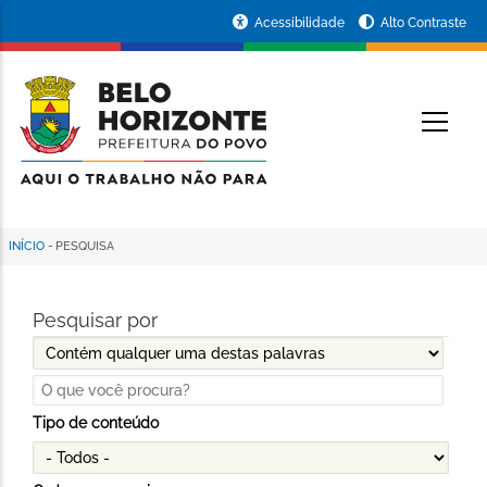
Pular
Portal
Acessibilidade
Alto Contraste
para
da
o
conteúdo
Prefeitura
O
principal
de
Belo
Horizonte
INÍCIO
-
PESQUISA
Trilha
de
Pesquisar por
navegação
Operador
Tipo de conteúdo