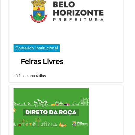
Conteúdo Institucional
Feiras Livres
há 1 semana 4 dias