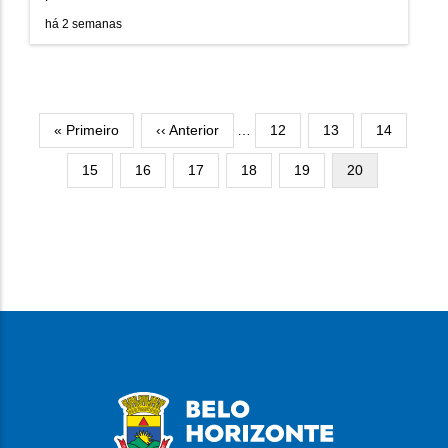
há 2 semanas
Paginação
Primeira
« Primeiro
Página
‹‹ Anterior
…
Página
12
Página
13
Página
14
página
anterior
Página
15
Página
16
Página
17
Página
18
Página
19
Página
20
atual