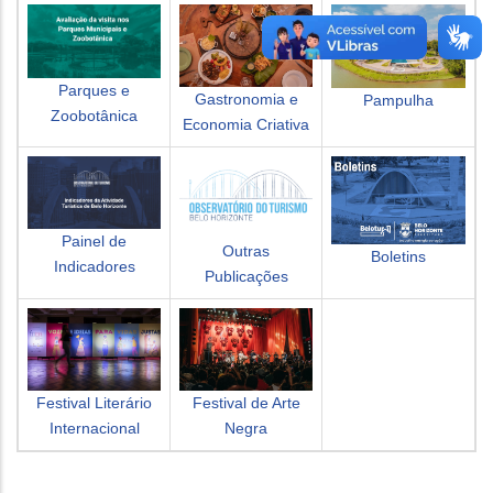
Parques e
Gastronomia e
Pampulha
Zoobotânica
Economia Criativa
Painel de
Outras
Boletins
Indicadores
Publicações
Festival Literário
Festival de Arte
Internacional
Negra