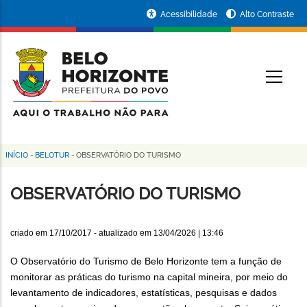
Pular
Portal
Acessibilidade
Alto Contraste
para
da
o
conteúdo
Prefeitura
O
principal
de
Belo
Horizonte
INÍCIO
-
BELOTUR
-
OBSERVATÓRIO DO TURISMO
Trilha
de
OBSERVATÓRIO DO TURISMO
navegação
criado em
17/10/2017
- atualizado em
13/04/2026 | 13:46
O Observatório do Turismo de Belo Horizonte tem a função de
monitorar as práticas do turismo na capital mineira, por meio do
levantamento de indicadores, estatísticas, pesquisas e dados